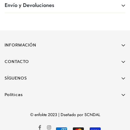
Envío y Devoluciones
Tienes hasta 7 días a partir que recibas tu producto para
realizar devoluciones.
INFORMACIÓN
Búsqueda
CONTACTO
enfoktemx@gmail.com
SÍGUENOS
Políticas
Política de devolución
© enfokte 2023 | Dseñado por SCNDAL
Términos del Servicio