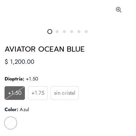
AVIATOR OCEAN BLUE
Precio
$ 1,200.00
regular
Dioptría:
+1.50
+1.50
+1.75
sin cristal
Color:
Azul