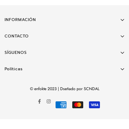
realizar devoluciones.
INFORMACIÓN
Búsqueda
CONTACTO
enfoktemx@gmail.com
SÍGUENOS
Políticas
Política de devolución
© enfokte 2023 | Dseñado por SCNDAL
Términos del Servicio